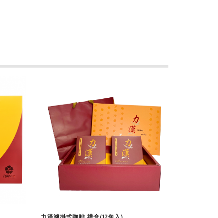
查看商品
力漢濾掛式咖啡 禮盒(12包入)