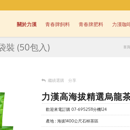
關於力漢
青春牌飼料
青春牌肥料
力漢咖
 (50包入)
首
繼績選購
分享
力漢高海拔精選烏龍茶包
歡迎來電訂購 07-6952511分機124
產地 : 海拔1400公尺石棹茶區