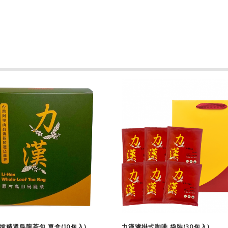
查看商品
查看商品
拔精選烏龍茶包 單盒(10包入)
力漢濾掛式咖啡 袋裝(30包入)