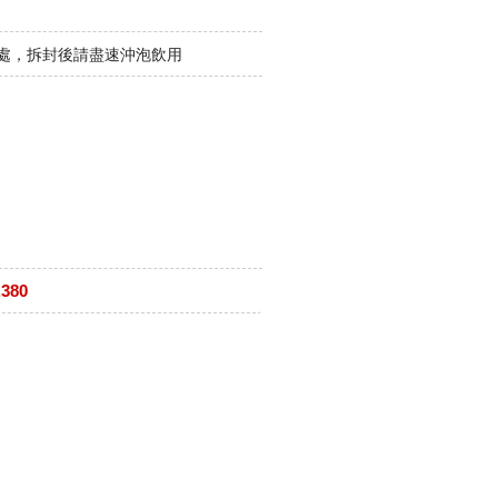
涼處，拆封後請盡速沖泡飲用
380