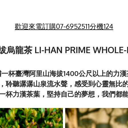
歡迎來電訂購07-6952511分機124
拔烏龍茶
LI-HAN PRIME WHOLE-
嚐一杯臺灣阿里山海拔
1400
公尺以上的力漢
，聆聽潺潺山泉流水聲，感受到心靈無比
一杯力漢茶葉，堅持自己的夢想，我們都