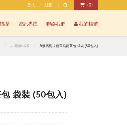
登入
註冊
(
0
)
/
啡&茶
資訊專區
聯絡我們
我的帳號
頁
力漢咖啡&茶
力漢高海拔精選烏龍茶包 袋裝 (50包入)
 袋裝 (50包入)