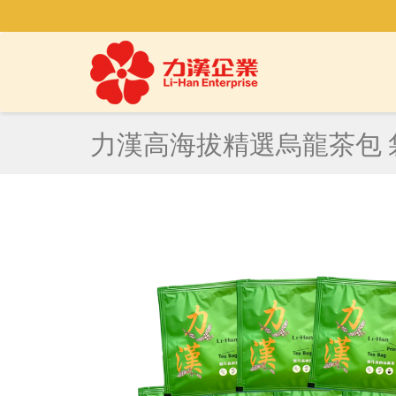
力漢高海拔精選烏龍茶包 袋裝