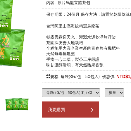
內容 : 原片烏龍立體茶包
保存期限：24個月 保存方法：請置於乾燥陰
台灣阿里山高海拔精選烏龍茶
朝露雲霧迎天光，灌溉水源乾淨無汙染
茶園採友善大地栽培
全程施用力漢企業生產的青春牌有機肥料
天然無毒無農藥
手摘一心二葉，製茶工序嚴謹
味甘濃醇滑順，有天然熟果香韻
規格: 每袋(3G/包，50包入) 優惠價:
NTD$1,
我要購買