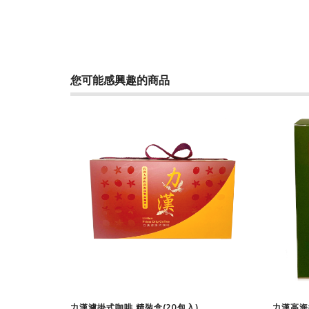
您可能感興趣的商品
查看商品
力漢濾掛式咖啡 精裝盒(20包入)
力漢高海