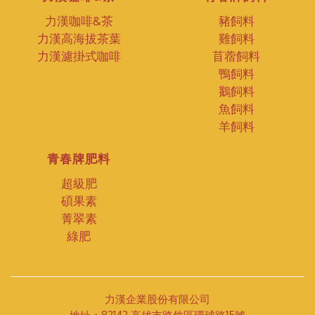
力漢咖啡&茶
豬飼料
力漢高海拔茶葉
雞飼料
力漢濾掛式咖啡
苜蓿飼料
鴨飼料
鵝飼料
魚飼料
羊飼料
青春牌肥料
超級肥
碩果素
菁翠素
綠肥
力漢企業股份有限公司