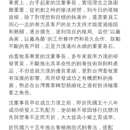
事實上，白手起家的沈董事長，實現理念之路困
難重重，從初創之時的慘淡經營，到今日的堪稱
規模，除了對理想和目標的執著外，還需要員工
同心一志的努力及客戶的全力支持才能度過險阻
和難關，逐步擴充，達到現在的格局。這些“以廠
為家，以廠為榮”的工作夥伴們和長久合作、鼓勵
不斷的客戶群，正是力漢邁向永續的重要基石。
由畜牧系畢業的沈董事長，多年來親率力漢的研
發菁英，不斷推出具革命性的飼養技術與飼料產
品，不但造就力漢的優良業績，更對台灣畜牧業
有深廣的影響。而所研發成功之有機肥料的推
廣，勢必在台灣農業轉型精緻化之過程扮演極重
要之角色。
沈董事長早在成立力漢之前，即於民國五十八年
成功研發人工乳配方，使幼豬不致因移行抗體消
失與營養不足而夭折，大大提高小豬之育成率。
於民國六十五年推出養豬兩段式飼養法，搭配