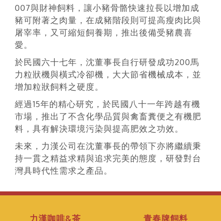
007與財神飼料，讓小豬骨骼快速拉長以增加成
豬可附著之肉量，在成豬階段則可提高瘦肉比與
屠宰率，又可縮短飼養期，推出後備受豬農喜
愛。
於民國六十七年，沈董事長自行研發成功200馬
力粒狀機與橫式冷卻機，大大節省機械成本，並
增加粒狀飼料之硬度。
經過15年的精心研究，於民國八十一年跨越有機
市場，推出了不含化學品質與禽畜糞便之有機肥
料，具有解決環境污染與提高肥效之功效。
未來，力漢公司在沈董事長的帶領下亦將繼續秉
持一貫之精益求精與追求完美的態度，研發對台
灣具時代性需求之產品。
力漢咖啡&茶
青春牌飼料