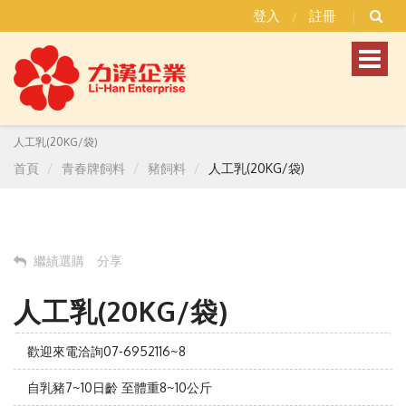
登入
註冊
/
Toggl
naviga
人工乳(20KG/袋)
首頁
青春牌飼料
豬飼料
人工乳(20KG/袋)
繼績選購
分享
人工乳(20KG/袋)
歡迎來電洽詢07-6952116~8
自乳豬7~10日齡 至體重8~10公斤