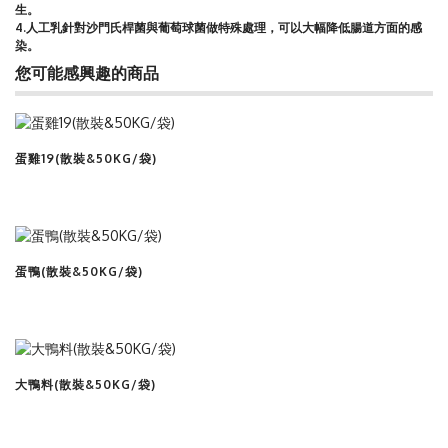
生。
4.人工乳針對沙門氏桿菌與葡萄球菌做特殊處理，可以大幅降低腸道方面的感
染。
您可能感興趣的商品
查看商品
蛋雞19(散裝&50KG/袋)
查看商品
蛋鴨(散裝&50KG/袋)
查看商品
大鴨料(散裝&50KG/袋)