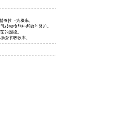
後營養性下痢機率。
斷乳後轉換飼料所致的緊迫。
桿菌的困擾。
小腸營養吸收率。