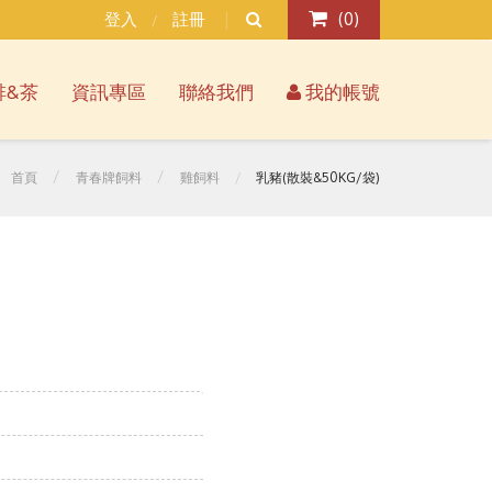
登入
註冊
(
0
)
/
啡&茶
資訊專區
聯絡我們
我的帳號
首頁
青春牌飼料
雞飼料
乳豬(散裝&50KG/袋)