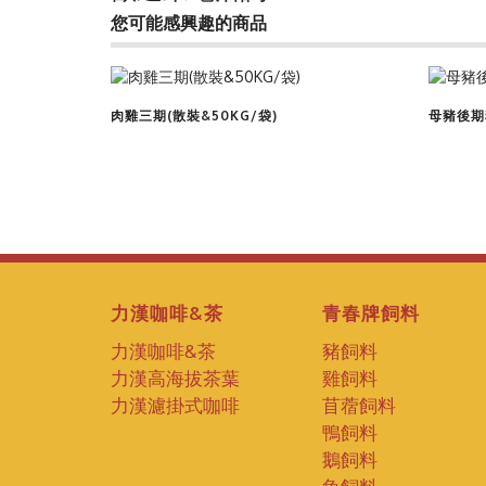
您可能感興趣的商品
查看商品
肉雞三期(散裝&50KG/袋)
母豬後期料
力漢咖啡&茶
青春牌飼料
力漢咖啡&茶
豬飼料
力漢高海拔茶葉
雞飼料
力漢濾掛式咖啡
苜蓿飼料
鴨飼料
鵝飼料