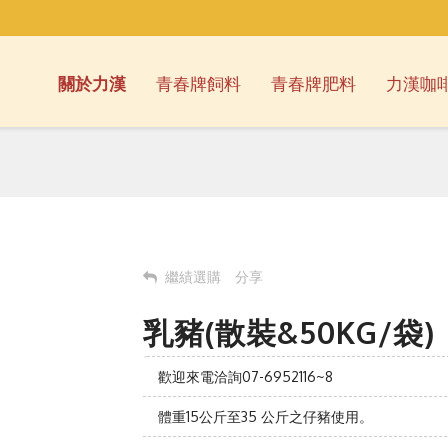
關於力漢
青春牌飼料
青春牌肥料
力漢咖
繼績選購
分享
乳豬(散裝&50KG/袋)
歡迎來電洽詢07-6952116~8
體重15公斤至35 公斤之仔豬使用。