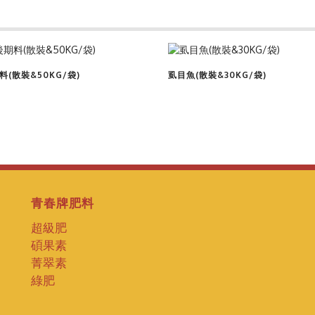
查看商品
查看商品
(散裝&50KG/袋)
虱目魚(散裝&30KG/袋)
青春牌肥料
超級肥
碩果素
菁翠素
綠肥