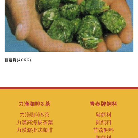
苜蓿塊(40KG)
力漢咖啡&茶
青春牌飼料
力漢咖啡&茶
豬飼料
力漢高海拔茶葉
雞飼料
力漢濾掛式咖啡
苜蓿飼料
鴨飼料