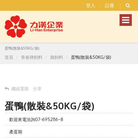
登入
註冊
/
Toggl
naviga
蛋鴨(散裝&50KG/袋)
首頁
青春牌飼料
雞飼料
蛋鴨(散裝&50KG/袋)
繼績選購
分享
蛋鴨(散裝&50KG/袋)
歡迎來電洽詢07-6952116~8
產蛋期