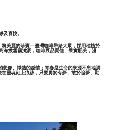
靜及喜悅。
，將美麗的珍寶
—
臺灣咖啡帶給大眾，採用種植於
高海拔雲霧滋潤，咖啡豆品質佳、果實肥美，淺
。
的想像、熾熱的感情；青春是生命的泉源不息地湧
法在靈魂刻上痕跡，只要勇於有夢、敢於追夢、勤