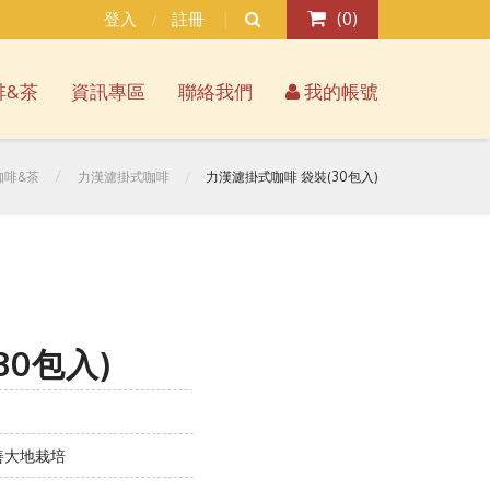
登入
註冊
(
0
)
/
啡&茶
資訊專區
聯絡我們
我的帳號
咖啡&茶
力漢濾掛式咖啡
力漢濾掛式咖啡 袋裝(30包入)
30包入)
善大地栽培