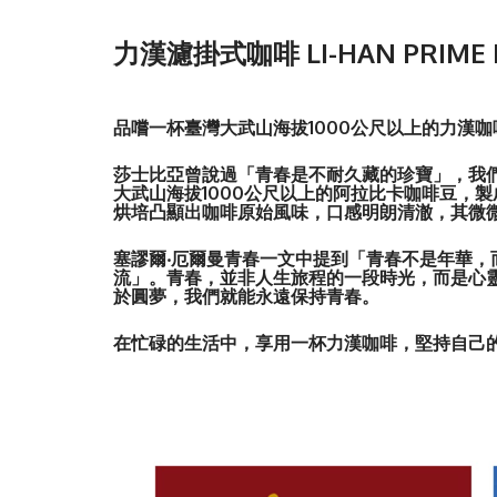
歡迎來電訂購07-6952511分機124
力漢濾掛式咖啡
LI-HAN PRIME 
品嚐一杯臺灣大武山海拔
1000
公尺以上的力漢咖
莎士比亞曾說過「青春是不耐久藏的珍寶」，我
大武山海拔
1000
公尺以上的阿拉比卡咖啡豆，製
烘培凸顯出咖啡原始風味，口感明朗清澈，其微
塞謬爾
‧
厄爾曼
青春一文中提到「青春不是年華，
流」。青春，並非人生旅程的一段時光，而是心
於圓夢，我們就能永遠保持青春。