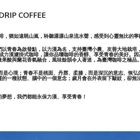
DRIP COFFEE
啡，猶如遠眺山嵐，聆聽潺潺山泉流水聲，感受到心靈無比的寧
們以青春為啟發點，以力漢為名，支持臺灣小農、友善大地栽培
成力漢濾掛式咖啡，讓你品嚐咖啡的香醇、享受青春的美好。因
微果酸與蘭花香氣融合，風味餘韻令人著迷，為臺灣咖啡之極品
而是心境；青春不是桃面、丹唇、柔膝，而是深沉的意志、恢弘
靈的一種狀態、腦中的一個意念；歲月會在外表留下皺紋，卻無