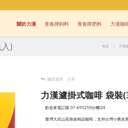
關於力漢
青春牌飼料
青春牌肥料
力漢咖
入)
首頁
力漢
繼績選購
分享
力漢濾掛式咖啡 袋裝(
歡迎來電訂購 07-6952511分機124
臺灣大武山高海拔精品咖啡，支持台灣小農友