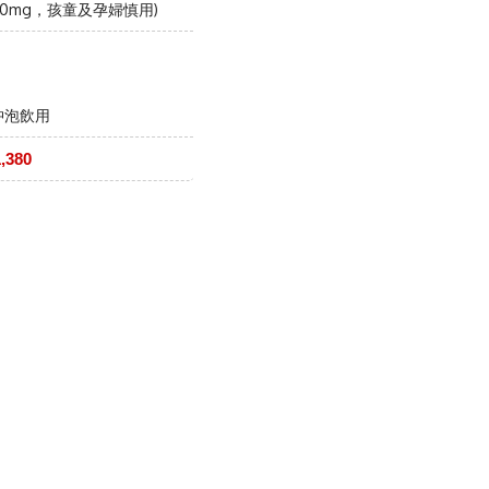
00mg，孩童及孕婦慎用)
沖泡飲用
,380