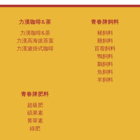
力漢咖啡&茶
青春牌飼料
力漢咖啡&茶
豬飼料
力漢高海拔茶葉
雞飼料
力漢濾掛式咖啡
苜蓿飼料
鴨飼料
鵝飼料
魚飼料
羊飼料
青春牌肥料
超級肥
碩果素
菁翠素
綠肥