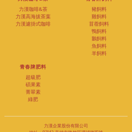
力漢咖啡&茶
豬飼料
力漢高海拔茶葉
雞飼料
力漢濾掛式咖啡
苜蓿飼料
鴨飼料
鵝飼料
魚飼料
羊飼料
青春牌肥料
超級肥
碩果素
菁翠素
綠肥
力漢企業股份有限公司