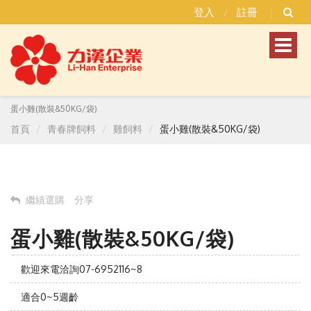
登入
註冊
/
Toggl
naviga
蛋小雞(散裝&50KG/袋)
首頁
青春牌飼料
雞飼料
蛋小雞(散裝&50KG/袋)
繼績選購
分享
蛋小雞(散裝&50KG/袋)
歡迎來電洽詢07-6952116~8
適合0~5週齡