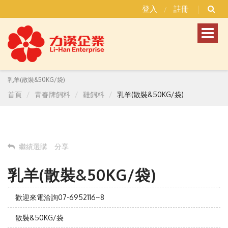
登入
註冊
/
Toggl
naviga
乳羊(散裝&50KG/袋)
首頁
青春牌飼料
雞飼料
乳羊(散裝&50KG/袋)
繼績選購
分享
乳羊(散裝&50KG/袋)
歡迎來電洽詢07-6952116~8
散裝&50KG/袋