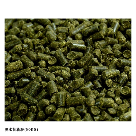
查看商品
脫水苜蓿粒(50KG)